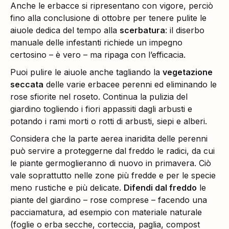
Anche le erbacce si ripresentano con vigore, perciò
fino alla conclusione di ottobre per tenere pulite le
aiuole dedica del tempo alla
scerbatura
: il diserbo
manuale delle infestanti richiede un impegno
certosino – è vero – ma ripaga con l’efficacia.
Puoi pulire le aiuole anche tagliando la
vegetazione
seccata
delle varie erbacee perenni ed eliminando le
rose sfiorite nel roseto. Continua la pulizia del
giardino togliendo i fiori appassiti dagli arbusti e
potando i rami morti o rotti di arbusti, siepi e alberi.
Considera che la parte aerea inaridita delle perenni
può servire a proteggerne dal freddo le radici, da cui
le piante germoglieranno di nuovo in primavera. Ciò
vale soprattutto nelle zone più fredde e per le specie
meno rustiche e più delicate.
Difendi dal freddo
le
piante del giardino – rose comprese – facendo una
pacciamatura, ad esempio con materiale naturale
(foglie o erba secche, corteccia, paglia, compost