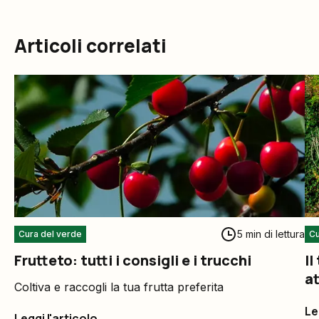
Articoli correlati
5 min di lettura
Cura del verde
Cu
Frutteto: tutti i consigli e i trucchi
Il
at
Coltiva e raccogli la tua frutta preferita
Le
Leggi l'articolo