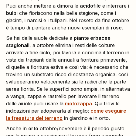
Puoi anche mettere a dimora le
acidofile
e interrare i
bulbi
che fioriscono nella bella stagione, come i
giacinti, i narcisi e i tulipani. Nel roseto da fine ottobre
è tempo di piantare anche nuovi esemplari di
rose
.
Se hai delle aiuole dedicate a
piante erbacee
stagionali
, a ottobre elimina i resti delle colture
arrivate a fine ciclo, poi lavora e concima il terreno in
vista dei trapianti delle annuali a fioritura primaverile,
di quelle a fioritura estiva e così via: è necessario che
trovino un substrato ricco di sostanza organica, così
svilupperanno velocemente sia le radici che la parte
aerea fiorita. Se le superfici sono ampie, in alternativa
a vanga, zappa e rastrello per lavorare il terreno
delle aiuole puoi usare la
motozappa
. Qui trovi le
indicazioni per adoperarla al meglio:
come eseguire
la fresatura del terreno
in giardino e in orto.
Anche in
orto
ottobre/novembre è il periodo giusto
per lavorare e concimare il terreno (non occupato