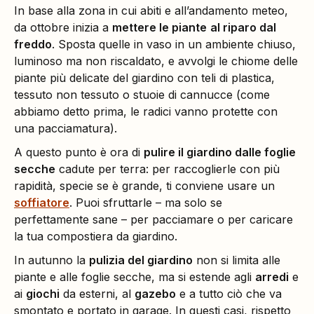
In base alla zona in cui abiti e all’andamento meteo,
da ottobre inizia a
mettere le piante
al riparo dal
freddo
. Sposta quelle in vaso in un ambiente chiuso,
luminoso ma non riscaldato, e avvolgi le chiome delle
piante più delicate del giardino con teli di plastica,
tessuto non tessuto o stuoie di cannucce (come
abbiamo detto prima, le radici vanno protette con
una pacciamatura).
A questo punto è ora di
pulire il giardino dalle foglie
secche
cadute per terra: per raccoglierle con più
rapidità, specie se è grande, ti conviene usare un
soffiatore
. Puoi sfruttarle – ma solo se
perfettamente sane – per pacciamare o per caricare
la tua compostiera da giardino.
In autunno la
pulizia del giardino
non si limita alle
piante e alle foglie secche, ma si estende agli
arredi
e
ai
giochi
da esterni, al
gazebo
e a tutto ciò che va
smontato e portato in garage. In questi casi, rispetto