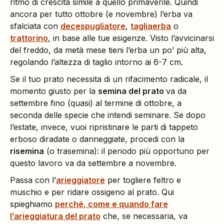
ritmo di crescita simile a quello primaverile. Quindi
ancora per tutto ottobre (e novembre) l’erba va
sfalciata con
decespugliatore
,
tagliaerba
o
trattorino
, in base alle tue esigenze. Visto l’avvicinarsi
del freddo, da metà mese tieni l’erba un po’ più alta,
regolando l’altezza di taglio intorno ai 6-7 cm.
Se il tuo prato necessita di un rifacimento radicale, il
momento giusto per la
semina del prato
va da
settembre fino (quasi) al termine di ottobre, a
seconda delle specie che intendi seminare. Se dopo
l’estate, invece, vuoi ripristinare le parti di tappeto
erboso diradate o danneggiate, procedi con la
risemina
(o trasemina): il periodo più opportuno per
questo lavoro va da settembre a novembre.
Passa con l’
arieggiatore
per togliere feltro e
muschio e per ridare ossigeno al prato. Qui
spieghiamo
perché, come e quando fare
l’arieggiatura del prato
che, se necessaria, va