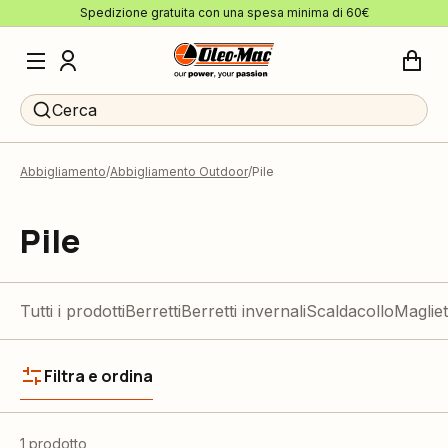
Spedizione gratuita con una spesa minima di 60€
Cerca
Abbigliamento
Abbigliamento Outdoor
Pile
Pile
Tutti i prodotti
Berretti
Berretti invernali
Scaldacollo
Magliet
Filtra e ordina
1 prodotto