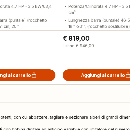
ndrata 4,7 HP - 3,5 kW/63,4
Potenza/Cilindrata 4,7 HP – 3,5
cm³
rra (puntale) (rocchetto
Lunghezza barra (puntale) 46-5
 51 cm, 20''
18''-20'', (rocchetto sostituibile)
€ 819,00
Listino
€ 946,00
ngi al carrello
Aggiungi al carrello
otenti, con cui abbattere, tagliare e sezionare alberi di grandi dimen
li
con bobina digitale ad anticipo variabile con limitatore del numero 