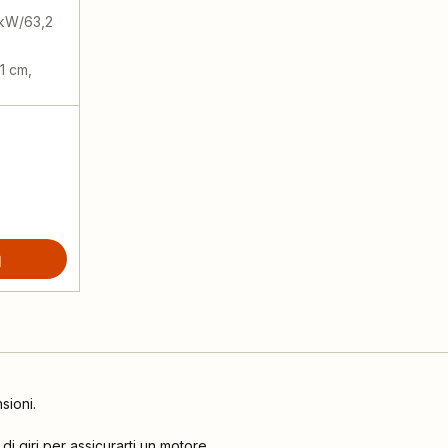
 kW/63,2
1 cm,
sioni.
di giri per assicurarti un motore