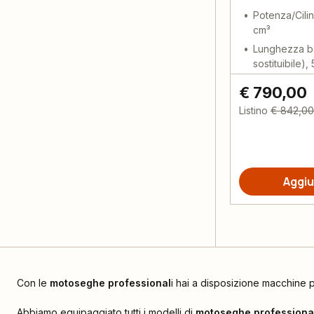
Potenza/Cili
cm³
Lunghezza ba
sostituibile),
€ 790,00
Listino
€ 842,00
Aggiu
Con le
motoseghe professional
i hai a disposizione macchine p
Abbiamo equipaggiato tutti i modelli di
motoseghe professiona