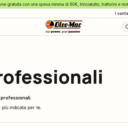
one gratuita con una spesa minima di 60€, trinciatutto, trattorini e mo
I vant
ofessionali
professionali
.
 più indicata per te.