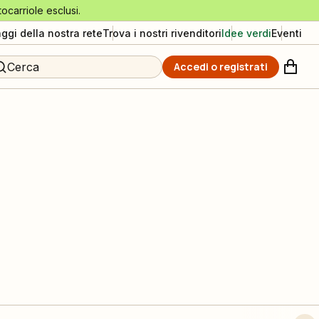
tocarriole esclusi.
aggi della nostra rete
Trova i nostri rivenditori
Idee verdi
Eventi
Cerca
Accedi o registrati