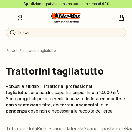
Spedizione gratuita con una spesa minima di 60€
Cerca
Prodotti
Trattorini
Tagliatutto
Trattorini tagliatutto
Robusti e affidabili,
i trattorini professionali
tagliatutto
sono adatti a superfici ampie, fino a 10.000 m².
Sono progettati per interventi di
pulizia delle aree incolte
e
con vegetazione fitta
, dei
terreni accidentati
e
in
pendenza
dove non è necessaria la raccolta dell’erba.
Tutti i prodotti
Rider
Scarico laterale
Scarico posteriore
Ra