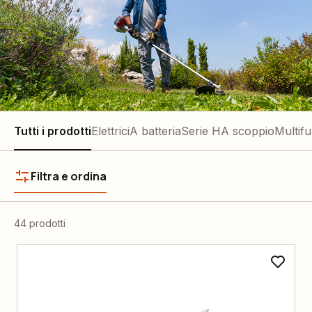
Tutti i prodotti
Elettrici
A batteria
Serie H
A scoppio
Multif
Filtra e ordina
44 prodotti