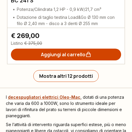
BC 241 S
Potenza/Cilindrata 1,2 HP - 0,9 kW/21,7 cm³
Dotazione di taglio testina Load&Go Ø 130 mm con
filo Ø 2,40 mm - disco a 3 denti Ø 255 mm
€ 269,00
Listino
€ 375,00
Aggiungi al carrello
Mostra altri 12 prodotti
I
decespugliatori
elettrici
Oleo-Mac
, dotati di una potenza
che varia da 600 a 1000W, sono lo strumento ideale per
lavori di rifinitura del prato su terreni di piccole dimensioni e
pianeggianti.
Se l’attività di intervento riguarda superfici estese, più o meno
pianeggianti e libere da ostacoli, vi consigliamo di orientare la