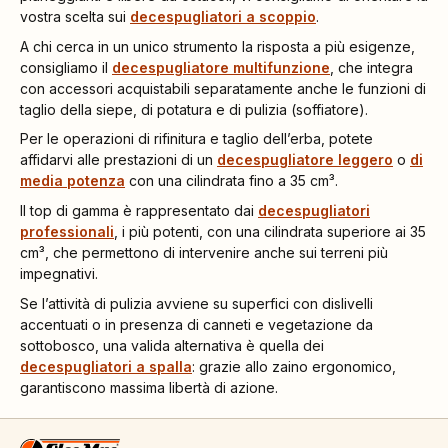
vostra scelta sui
decespugliatori a scoppio
.
A chi cerca in un unico strumento la risposta a più esigenze,
consigliamo il
decespugliatore multifunzione
,
che integra
con accessori acquistabili separatamente anche le funzioni di
taglio della siepe, di potatura e di pulizia (soffiatore).
Per le operazioni di rifinitura e taglio dell’erba, potete
affidarvi alle prestazioni di un
decespugliatore
leggero
o
di
media potenza
con una cilindrata fino a 35 cm³.
Il top di gamma è rappresentato dai
decespugliatori
professionali
,
i più potenti, con una cilindrata superiore ai 35
cm³, che permettono di intervenire anche sui terreni più
impegnativi.
Se l’attività di pulizia avviene su superfici con dislivelli
accentuati o in presenza di canneti e vegetazione da
sottobosco, una valida alternativa è quella dei
decespugliatori a spalla
: grazie allo zaino ergonomico,
garantiscono massima libertà di azione.