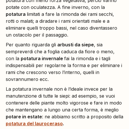
potatura con meno forza vegetativa, perciò vanno
potate con oculatezza. A fine inverno, con la
potatura
limitati a fare la rimonda dei rami secchi,
rotti o malati; a diradare i rami orientati male e a
eliminare quelli troppo bassi, nel caso diventassero
un ostacolo per il passaggio.
Per quanto riguarda gli
arbusti da siepe
, sia
sempreverdi che a foglia caduca da fiore o meno,
con la
potatura invernale
fai la rimonda e i tagli
indispensabili per regolarne la forma e per eliminare i
rami che crescono verso l’interno, quelli in
sovrannumero ecc.
La potatura invernale non è l’ideale invece per la
manutenzione di tutte le siepi: ad esempio, se vuoi
contenere delle piante molto vigorose e fare in modo
che mantengano a lungo una certa forma, è meglio
potare in estate
: ne abbiamo scritto a proposito della
potatura del lauroceraso
.