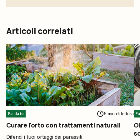
Articoli correlati
5 min di lettura
Fai da te
Fa
Curare l'orto con trattamenti naturali
O
sc
Difendi i tuoi ortaggi dai parassiti