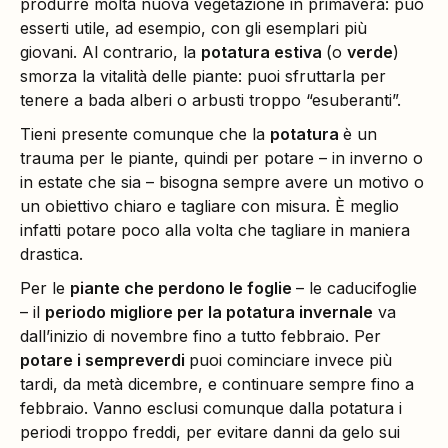
produrre molta nuova vegetazione in primavera: può
esserti utile, ad esempio, con gli esemplari più
giovani. Al contrario, la
potatura estiva
(o
verde
)
smorza la vitalità delle piante: puoi sfruttarla per
tenere a bada alberi o arbusti troppo “esuberanti”.
Tieni presente comunque che la
potatura
è un
trauma per le piante, quindi per potare – in inverno o
in estate che sia – bisogna sempre avere un motivo o
un obiettivo chiaro e tagliare con misura. È meglio
infatti potare poco alla volta che tagliare in maniera
drastica.
Per le
piante che perdono le foglie
– le caducifoglie
– il
periodo migliore per la potatura invernale
va
dall’inizio di novembre fino a tutto febbraio. Per
potare i sempreverdi
puoi cominciare invece più
tardi, da metà dicembre, e continuare sempre fino a
febbraio. Vanno esclusi comunque dalla potatura i
periodi troppo freddi, per evitare danni da gelo sui