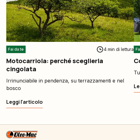
4 min di lettura
Fai da te
Fa
Motocarriola: perché sceglierla
Co
cingolata
Tu
Irrinunciabile in pendenza, su terrazzamenti e nel
Le
bosco
Leggi l'articolo