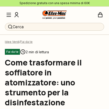
Spedizione gratuita con una spesa minima di 60€
Cerca
Idee Verdi
Fai da te
2 min di lettura
Fai da te
Come trasformare il
soffiatore in
atomizzatore: uno
strumento per la
disinfestazione