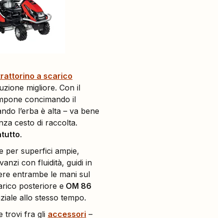
trattorino a scarico
uzione migliore. Con il
compone concimando il
ndo l’erba è alta – va bene
enza cesto di raccolta.
atutto
.
ale per superfici ampie,
anzi con fluidità, guidi in
nere entrambe le mani sul
rico posteriore e
OM 86
ziale allo stesso tempo.
 trovi fra gli
accessori
–