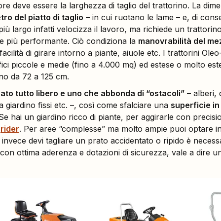
re deve essere la larghezza di taglio del trattorino. La dim
ro del piatto di taglio
– in cui ruotano le lame – e, di con
 più largo infatti velocizza il lavoro, ma richiede un trattori
e più performante. Ciò condiziona la
manovrabilità del me
a facilità di girare intorno a piante, aiuole etc. I trattorini O
rfici piccole e medie (fino a 4.000 mq) ed estese o molto es
nno da 72 a 125 cm.
ato tutto libero e uno che abbonda di “ostacoli”
– alberi, 
a giardino fissi etc. –, così come sfalciare una
superficie in
 Se hai un giardino ricco di piante, per aggirarle con precisi
n
rider
. Per aree “complesse” ma molto ampie puoi optare 
e invece devi tagliare un prato accidentato o ripido è neces
 con ottima aderenza e dotazioni di sicurezza, vale a dire 