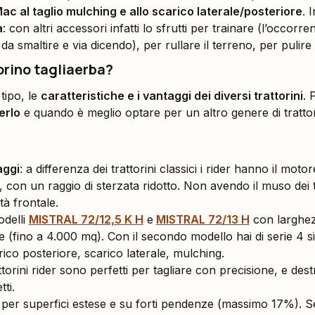
Mac al taglio mulching e allo scarico laterale/posteriore
. 
a
: con altri accessori infatti lo sfrutti per trainare (l’occorr
a smaltire e via dicendo), per rullare il terreno, per pulire i
torino tagliaerba?
tipo, le
caratteristiche e i vantaggi dei diversi trattorini
. 
erlo
e quando è meglio optare per un altro genere di tratto
aggi
: a differenza dei trattorini classici i rider hanno il mot
con un raggio di sterzata ridotto. Non avendo il muso dei trat
tà frontale.
odelli
MISTRAL 72/12,5 K H
e
MISTRAL 72/13 H
con larghezz
e (fino a 4.000 mq). Con il secondo modello hai di serie 4 si
arico posteriore, scarico laterale, mulching.
rattorini rider sono perfetti per tagliare con precisione, e dest
ti.
: per superfici estese e su forti pendenze (massimo 17%). S