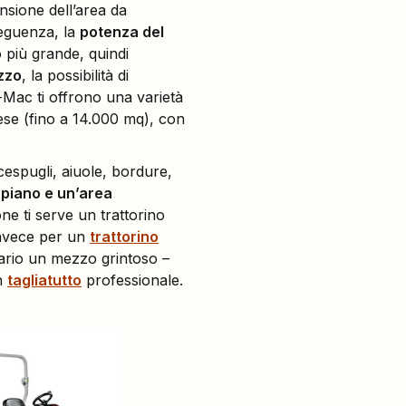
ensione dell’area da
seguenza, la
potenza del
no più grande, quindi
zzo
, la possibilità di
leo-Mac ti offrono una varietà
tese (fino a 14.000 mq), con
cespugli, aiuole, bordure,
 piano e un’area
one ti serve un trattorino
invece per un
trattorino
sario un mezzo grintoso –
un
tagliatutto
professionale.