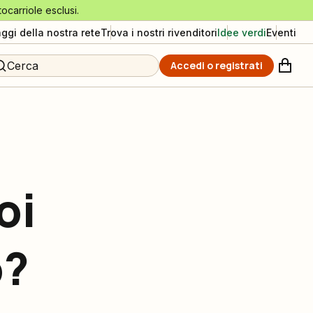
tocarriole esclusi.
aggi della nostra rete
Trova i nostri rivenditori
Idee verdi
Eventi
Cerca
Accedi o registrati
oi
o?