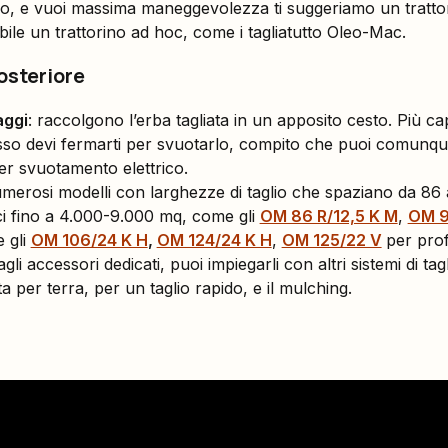
, e vuoi massima maneggevolezza ti suggeriamo un trattori
bile un trattorino ad hoc, come i tagliatutto Oleo-Mac.
posteriore
aggi
: raccolgono l’erba tagliata in un apposito cesto. Più cap
so devi fermarti per svuotarlo, compito che puoi comunqu
er svuotamento elettrico.
merosi modelli con larghezze di taglio che spaziano da 8
ici fino a 4.000-9.000 mq, come gli
OM 86 R/12,5 K M
,
OM 9
e gli
OM 106/24 K H
,
OM 124/24 K H
,
OM 125/22 V
per prof
agli accessori dedicati, puoi impiegarli con altri sistemi di tag
ta per terra, per un taglio rapido, e il mulching.