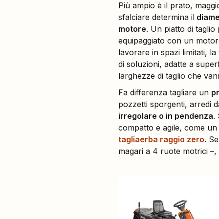
Più ampio è il prato, maggio
sfalciare determina il
diamet
motore
. Un piatto di taglio
equipaggiato con un motor
lavorare in spazi limitati, l
di soluzioni, adatte a supe
larghezze di taglio che va
Fa differenza tagliare un
pr
pozzetti sporgenti, arredi d
irregolare o in pendenza
.
compatto e agile, come u
tagliaerba raggio zero
. S
magari a 4 ruote motrici –,