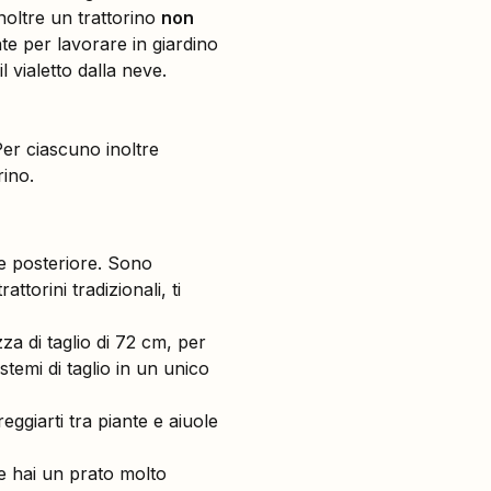
Inoltre un trattorino
non
ente per lavorare in giardino
l vialetto dalla neve.
Per ciascuno inoltre
rino.
ore posteriore. Sono
torini tradizionali, ti
a di taglio di 72 cm, per
stemi di taglio in un unico
reggiarti tra piante e aiuole
e hai un prato molto