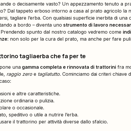
 grande o decisamente vasto? Un appezzamento tenuto a pr
utto? Dal tappeto erboso intorno a casa al prato agricolo la
si, tagliare l’erba. Con qualsiasi superficie inerbita di una
tando a bordo –
diventa uno
strumento di lavoro necessar
o. Prendendo spunto dal nostro catalogo vedremo come
ind
enze
: non solo per la cura del prato, ma anche per fare puliz
ttorino tagliaerba che fa per te
opone una
gamma completa e rinnovata di trattorini
fra mo
le,
raggio zero
e
tagliatutto
. Cominciamo dai criteri chiave 
 caso:
ioni e altre caratteristiche.
ione ordinaria o pulizia.
golare o occasionale.
ato, speditivo o utile a nutrire l’erba.
 usare il trattorino per attività diverse dallo sfalcio.