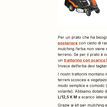
Per un prato che ha bisog
posteriore
con cesto di rac
mulching l’erba non viene 
terreno. Se per il prato è s
un
trattorino con scarico 
Invece dell’erba devi taglia
I nostri trattorini montano
terreni scoscesi e vegetazi
modo semplice e comodo (in
volante). Abbiamo dotato 
L/12,5 K M
a scarico latera
Grazie ai kit per mulching e 