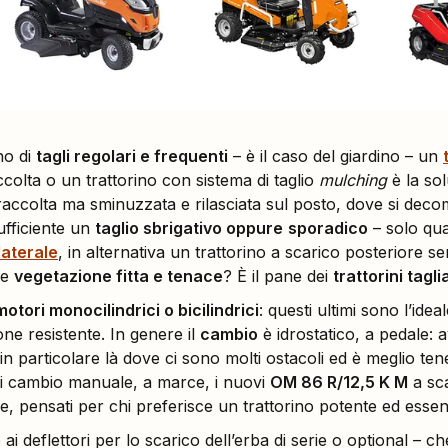
no di
tagli regolari e frequenti
– è il caso del giardino – un
colta o un trattorino con sistema di taglio
mulching
è la sol
raccolta ma sminuzzata e rilasciata sul posto, dove si de
ufficiente un
taglio sbrigativo oppure
sporadico
– solo qua
laterale
, in alternativa un trattorino a scarico posteriore s
re
vegetazione fitta e tenace
? È il pane dei
trattorini tagli
motori monocilindrici o bicilindrici
: questi ultimi sono l’ide
one resistente. In genere il
cambio
è idrostatico, a pedale: av
 particolare là dove ci sono molti ostacoli ed è meglio te
di cambio manuale, a marce, i nuovi
OM 86 R/12,5 K M
a sca
le, pensati per chi preferisce un trattorino potente ed essen
ai deflettori per lo scarico dell’erba di serie o optional – che