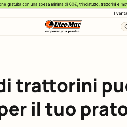
one gratuita con una spesa minima di 60€, trinciatutto, trattorini e mo
I vant
di trattorini pu
per il tuo prat