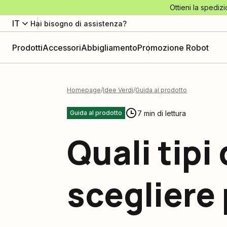
Ottieni la spedizi
IT
Hai bisogno di assistenza?
Prodotti
Accessori
Abbigliamento
Promozione Robot
Homepage
Idee Verdi
Guida al prodotto
7 min di lettura
Guida al prodotto
Quali tipi 
scegliere 