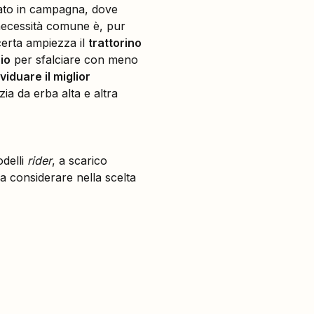
ato in campagna, dove
 necessità comune è, pur
 certa ampiezza il
trattorino
io
per sfalciare con meno
ividuare il miglior
ia da erba alta e altra
delli
rider
, a scarico
da considerare nella scelta