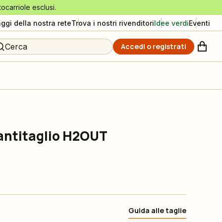
tocarriole esclusi.
aggi della nostra rete
Trova i nostri rivenditori
Idee verdi
Eventi
Cerca
Accedi o registrati
 antitaglio H2OUT
Guida alle taglie