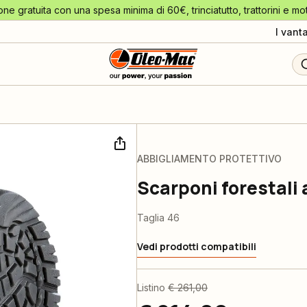
one gratuita con una spesa minima di 60€, trinciatutto, trattorini e mo
I vant
ABBIGLIAMENTO PROTETTIVO
Scarponi forestali
Taglia 46
Vedi prodotti compatibili
Listino
€ 261,00