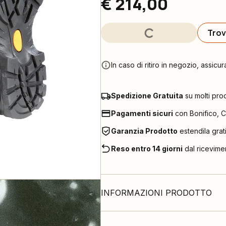
€ 214,00
Trov
In caso di ritiro in negozio, assicur
Spedizione Gratuita
su molti pro
Pagamenti sicuri
con Bonifico, C
Garanzia Prodotto
estendila grat
Reso entro 14 giorni
dal ricevime
INFORMAZIONI PRODOTTO