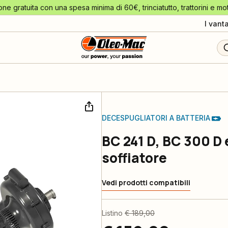
one gratuita con una spesa minima di 60€, trinciatutto, trattorini e mo
I vant
DECESPUGLIATORI A BATTERIA
BC 241 D, BC 300 D 
soffiatore
Vedi prodotti compatibili
Listino
€ 189,00