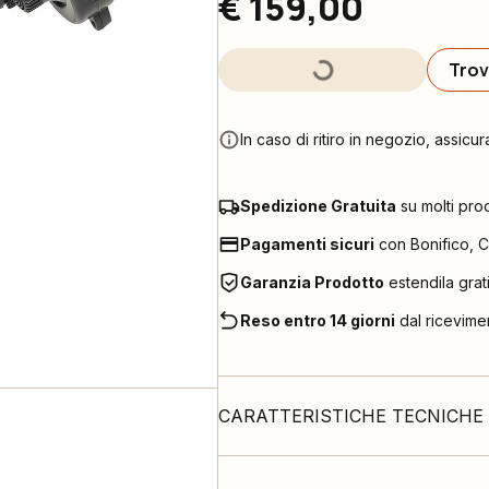
€ 159,00
Trov
In caso di ritiro in negozio, assicur
Spedizione Gratuita
su molti pro
Pagamenti sicuri
con Bonifico, C
Garanzia Prodotto
estendila grat
Reso entro 14 giorni
dal ricevime
CARATTERISTICHE TECNICHE