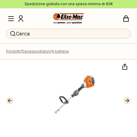
Spedizione gratuita con una spesa minima di 60€
Cerca
Prodotti
Decespugliatori
A batteria