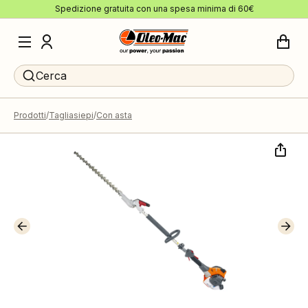
Spedizione gratuita con una spesa minima di 60€
Cerca
Prodotti
Tagliasiepi
Con asta