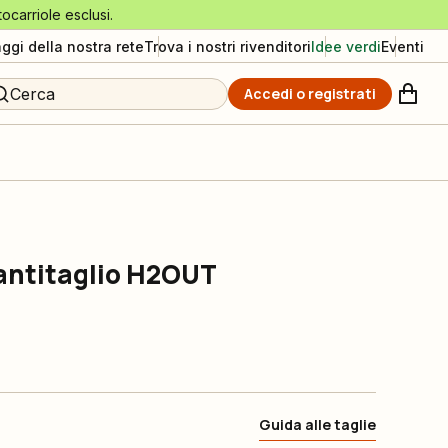
tocarriole esclusi.
aggi della nostra rete
Trova i nostri rivenditori
Idee verdi
Eventi
Cerca
Accedi o registrati
 antitaglio H2OUT
Guida alle taglie