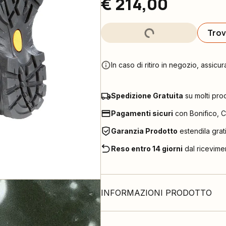
€ 214,00
Trov
In caso di ritiro in negozio, assicur
Spedizione Gratuita
su molti pro
Pagamenti sicuri
con Bonifico, C
Garanzia Prodotto
estendila grat
Reso entro 14 giorni
dal ricevime
INFORMAZIONI PRODOTTO