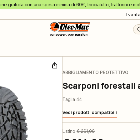
one gratuita con una spesa minima di 60€, trinciatutto, trattorini e mo
I vant
ABBIGLIAMENTO PROTETTIVO
Scarponi forestali
Taglia 44
Vedi prodotti compatibili
Listino
€ 261,00