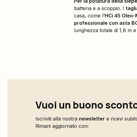
Per la potatura della siepe
batteria e a scoppio. I
tagli
casa, come l’
HCi 45 Oleo
professionale con asta
B
lunghezza totale di 1,8 m e 
Vuoi un buono sconto
Iscriviti alla nostra
newsletter
e ricevi subi
Rimani aggiornato con: