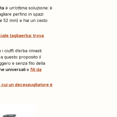
nta
è un’ottima soluzione: è
gliare perfino in spazi
6 e 52 mm) e hai un cesto
iale tagliaerba: trova
i ciuffi d’erba rimasti
 a questo proposito il
ggero e senza filo della
ine universali
e
fili da
r cui un decespugliatore è