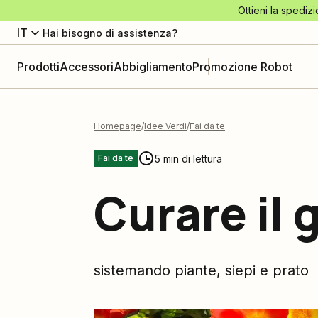
Ottieni la spedizi
IT
Hai bisogno di assistenza?
Prodotti
Accessori
Abbigliamento
Promozione Robot
Homepage
Idee Verdi
Fai da te
5 min di lettura
Fai da te
Curare il 
sistemando piante, siepi e prato