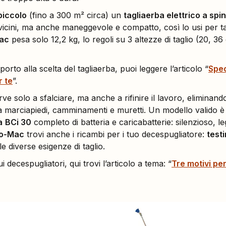
piccolo
(fino a 300 m² circa) un
tagliaerba elettrico a spi
 vicini, ma anche maneggevole e compatto, così lo usi per ta
ac
pesa solo 12,2 kg, lo regoli su 3 altezze di taglio (20, 3
rto alla scelta del tagliaerba, puoi leggere l’articolo “
Spec
r te
”.
ve solo a sfalciare, ma anche a rifinire il lavoro, eliminando 
o a marciapiedi, camminamenti e muretti. Un modello valido è
a
BCi 30
completo di batteria e caricabatterie: silenzioso, le
o-Mac
trovi anche i ricambi per i tuo decespugliatore:
test
le diverse esigenze di taglio.
decespugliatori, qui trovi l’articolo a tema: “
Tre motivi pe