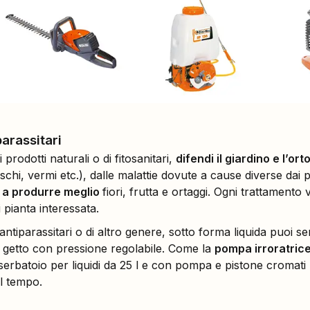
arassitari
 prodotti naturali o di fitosanitari,
difendi il giardino e l’or
uschi, vermi etc.), dalle malattie dovute a cause diverse dai p
e a produrre meglio
fiori, frutta e ortaggi. Ogni trattamento
i pianta interessata.
 antiparassitari o di altro genere, sotto forma liquida puoi se
 getto con pressione regolabile. Come la
pompa irroratrice
erbatoio per liquidi da 25 l e con pompa e pistone cromati p
l tempo.