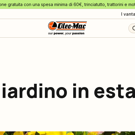
one gratuita con una spesa minima di 60€, trinciatutto, trattorini e mo
I vant
giardino in est