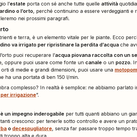
io l’
estate
porta con sé anche tutte quelle
attività
quotidi
ardino o l’orto
, perché continuino a essere verdeggianti e ri
oleremo nei prossimi paragrafi.
orto
trienti e terra, è un elemento vitale per le piante. Ecco per
rdino va irrigato per ripristinare la perdita d’acqua
che avv
 l’orto puoi recuperare l’
acqua piovana raccolta con un s
ale, oppure puoi usare come fonte un
canale
o un
pozzo
. I
e orti di medie e grandi dimensioni, puoi usare una
motopom
he ha una portata di ben 150 l/min.
ra complesso? In realtà è semplice: ne abbiamo parlato in
per irrigazione
”.
o è un impegno inderogabile
per tutti quanti abbiano un gia
estanti crescono: per tenerle sotto controllo e avere un prat
rba
o
decespugliatore
, senza far passare troppo tempo tra
ti troppo alta e dura.