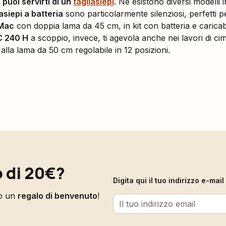
 puoi servirti di un
tagliasiepi
. Ne esistono diversi modelli i
asiepi a batteria
sono particolarmente silenziosi, perfetti p
-Mac
con doppia lama da 45 cm, in kit con batteria e caricaba
C 240 H
a scoppio, invece, ti agevola anche nei lavori di ci
alla lama da 50 cm regolabile in 12 posizioni.
 di 20€?
Digita qui il tuo indirizzo e-ma
to un
regalo di benvenuto
!