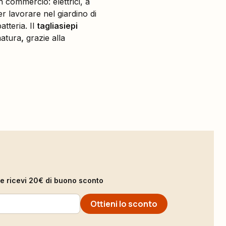
n commercio: elettrici, a
er lavorare nel giardino di
tteria. Il
tagliasiepi
matura
,
grazie alla
il e ricevi 20€ di buono sconto
Ottieni lo sconto