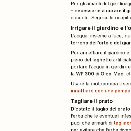
Per gli amanti del giardinagg
–
necessarie a curare il gi
cocente. Seguici: le ricapit
Irrigare il giardino e l’
L’acqua, insieme a luce, nu
terreno dell’orto e del gia
Per annaffiare il giardino e
pieno del
laghetto
artifici
portare l’acqua in giardini 
la
WP 300
di
Oleo-Mac
, c
Usare la motopompa ti semb
innaffiare con una pompa 
Tagliare il prato
D’estate
il
taglio del prat
l’erba che le eventuali inf
puoi che armarti di
tagliae
per evitare che l’erba diven