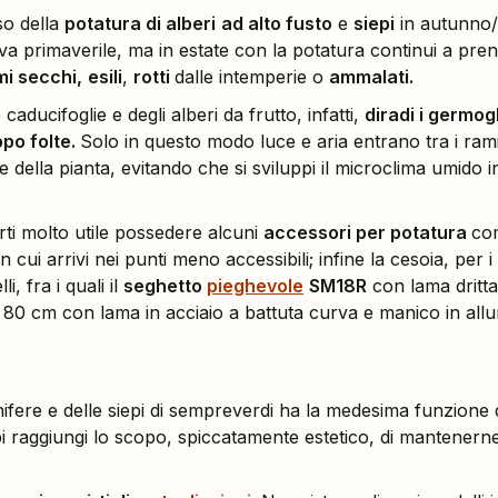
so della
potatura di alberi
ad alto fusto
e
siepi
in autunno
va primaverile, ma in estate con la potatura continui a prend
mi secchi,
esili
,
rotti
dalle intemperie o
ammalati.
caducifoglie e degli alberi da frutto, infatti,
diradi i germog
ppo folte.
Solo in questo modo luce e aria entrano tra i rami
e della pianta, evitando che si sviluppi il microclima umido in
arti molto utile possedere alcuni
accessori per potatura
com
n cui arrivi nei punti meno accessibili; infine la cesoia, per 
, fra i quali il
seghetto
pieghevole
SM18R
con lama dritta
80 cm con lama in acciaio a battuta curva e manico in allu
nifere e delle siepi di sempreverdi ha la medesima funzione 
pi raggiungi lo scopo, spiccatamente estetico, di mantenerne 