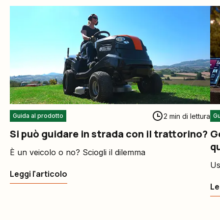
2 min di lettura
Guida al prodotto
Gu
Si può guidare in strada con il trattorino?
G
q
È un veicolo o no? Sciogli il dilemma
Us
Leggi l'articolo
Le