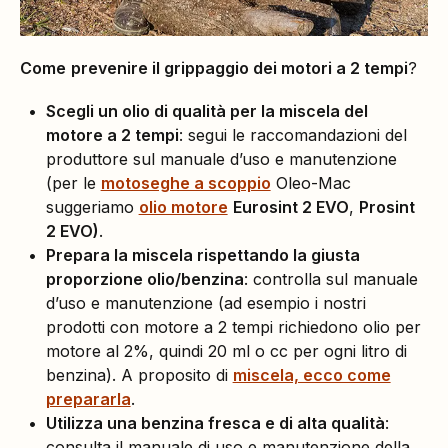
Come
prevenire il grippaggio dei motori a 2 tempi
?
Scegli un olio di qualità per la miscela del
motore a 2 tempi
: segui le raccomandazioni del
produttore sul manuale d’uso e manutenzione
(per le
motoseghe a scoppio
Oleo-Mac
suggeriamo
olio motore
Eurosint 2 EVO
,
Prosint
2 EVO)
.
Prepara la miscela rispettando la giusta
proporzione olio/benzina
: controlla sul manuale
d’uso e manutenzione (ad esempio i nostri
prodotti con motore a 2 tempi richiedono olio per
motore al 2%, quindi 20 ml o cc per ogni litro di
benzina). A proposito di
miscela, ecco come
prepararla
.
Utilizza una benzina fresca e di alta qualità
:
consulta il manuale di uso e manutenzione della