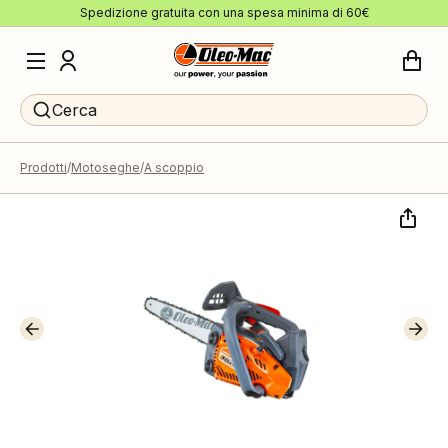
Spedizione gratuita con una spesa minima di 60€
Cerca
Prodotti
Motoseghe
A scoppio