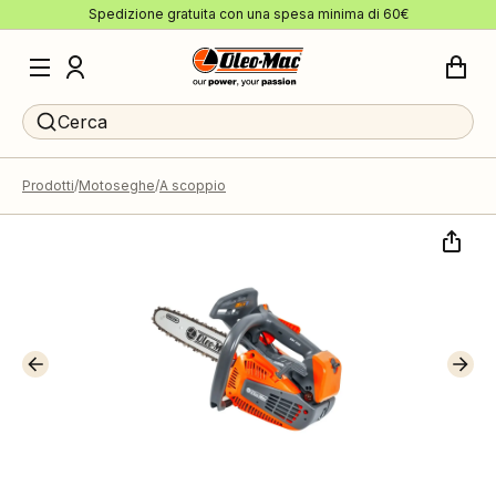
Spedizione gratuita con una spesa minima di 60€
Cerca
Prodotti
Motoseghe
A scoppio