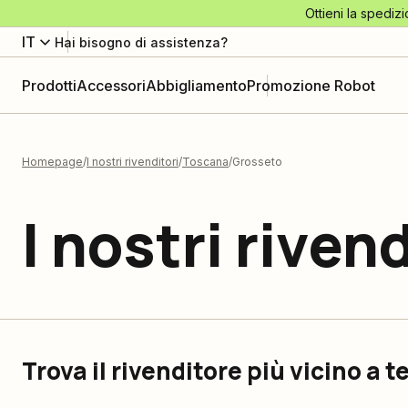
Ottieni la spedizi
IT
Hai bisogno di assistenza?
Prodotti
Accessori
Abbigliamento
Promozione Robot
Homepage
I nostri rivenditori
Toscana
Grosseto
I nostri rivend
Trova il rivenditore più vicino a t