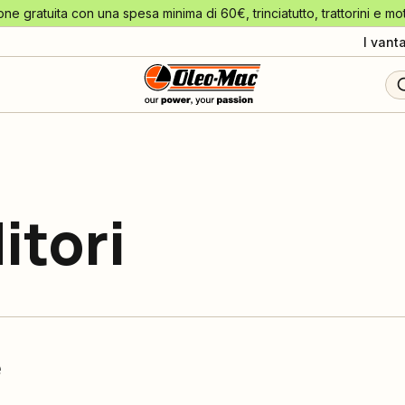
one gratuita con una spesa minima di 60€, trinciatutto, trattorini e mo
I vant
itori
e