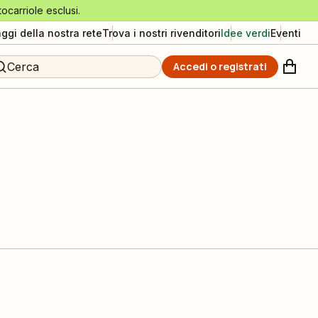
tocarriole esclusi.
aggi della nostra rete
Trova i nostri rivenditori
Idee verdi
Eventi
Cerca
Accedi o registrati