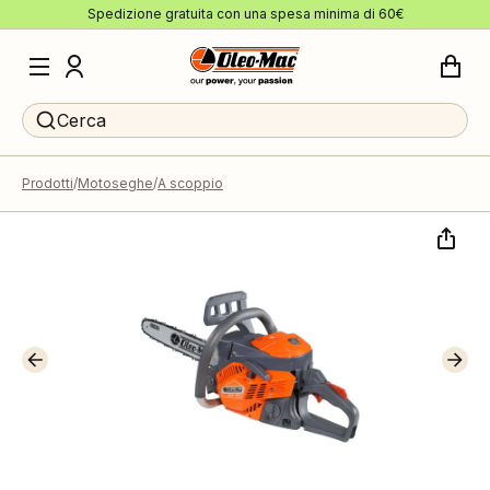
Spedizione gratuita con una spesa minima di 60€
Cerca
Prodotti
Motoseghe
A scoppio