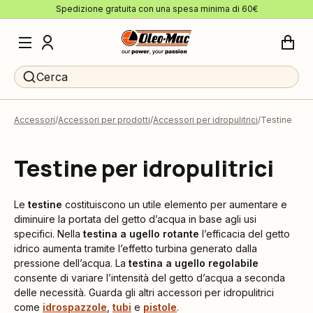
Spedizione gratuita con una spesa minima di 60€
Cerca
Accessori
Accessori per prodotti
Accessori per idropulitrici
Testine
Testine per idropulitrici
Le
testine
costituiscono un utile elemento per aumentare e
diminuire la portata del getto d’acqua in base agli usi
specifici. Nella
testina a ugello rotante
l’efficacia del getto
idrico aumenta tramite l’effetto turbina generato dalla
pressione dell’acqua. La
testina a ugello regolabile
consente di variare l’intensità del getto d’acqua a seconda
delle necessità. Guarda gli altri accessori per idropulitrici
come
idrospazzole
,
tubi
e
pistole
.