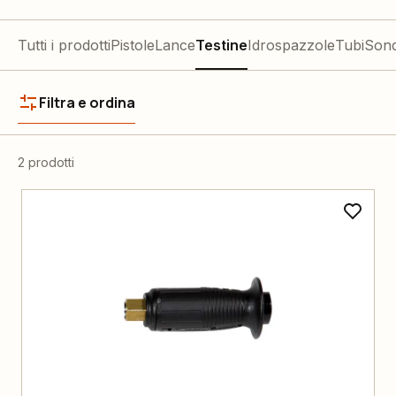
Tutti i prodotti
Pistole
Lance
Testine
Idrospazzole
Tubi
Sond
Filtra e ordina
2 prodotti