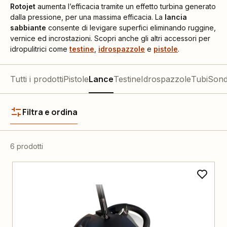
Rotojet
aumenta l’efficacia tramite un effetto turbina generato
dalla pressione, per una massima efficacia. La
lancia
sabbiante
consente di levigare superfici eliminando ruggine,
vernice ed incrostazioni. Scopri anche gli altri accessori per
idropulitrici come
testine
,
idrospazzole
e
pistole
.
Tutti i prodotti
Pistole
Lance
Testine
Idrospazzole
Tubi
Sond
Filtra e ordina
6 prodotti