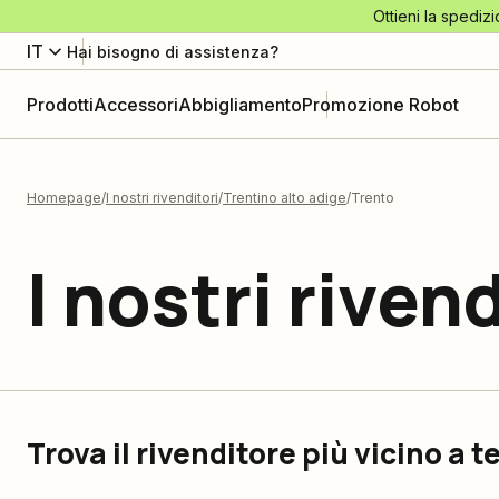
Ottieni la spedizi
IT
Hai bisogno di assistenza?
Prodotti
Accessori
Abbigliamento
Promozione Robot
Homepage
I nostri rivenditori
Trentino alto adige
Trento
I nostri rivend
Trova il rivenditore più vicino a t