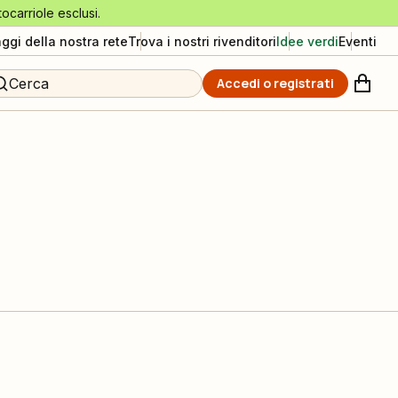
tocarriole esclusi.
aggi della nostra rete
Trova i nostri rivenditori
Idee verdi
Eventi
Cerca
Accedi o registrati