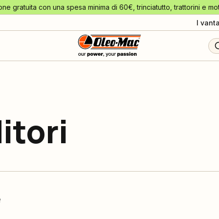
one gratuita con una spesa minima di 60€, trinciatutto, trattorini e mo
I vant
itori
e