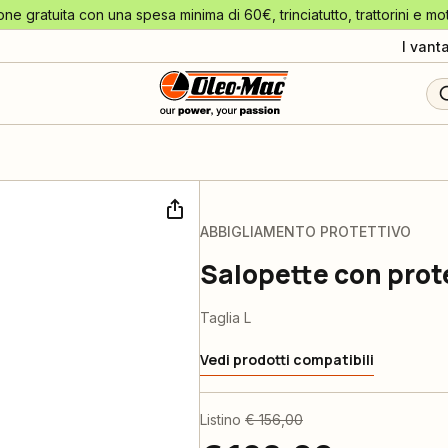
one gratuita con una spesa minima di 60€, trinciatutto, trattorini e mo
I vant
ABBIGLIAMENTO PROTETTIVO
Salopette con prot
Taglia L
Vedi prodotti compatibili
Listino
€ 156,00