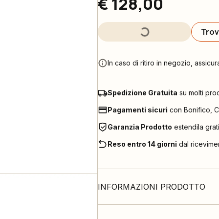
€ 128,00
Trov
In caso di ritiro in negozio, assicur
Spedizione Gratuita
su molti pro
Pagamenti sicuri
con Bonifico, C
Garanzia Prodotto
estendila grat
Reso entro 14 giorni
dal ricevime
INFORMAZIONI PRODOTTO