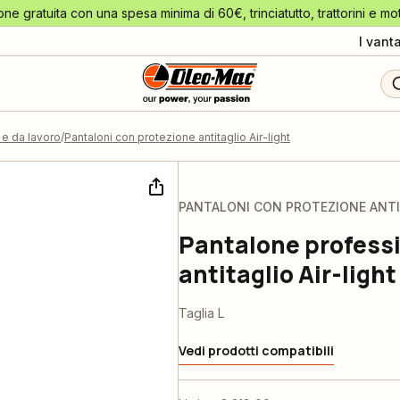
one gratuita con una spesa minima di 60€, trinciatutto, trattorini e mo
I vant
o e da lavoro
Pantaloni con protezione antitaglio Air-light
PANTALONI CON PROTEZIONE ANTI
Pantalone professi
antitaglio Air-light
Taglia L
Vedi prodotti compatibili