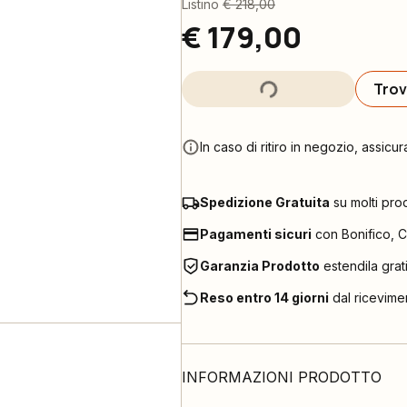
Listino
€ 218,00
€ 179,00
Trov
In caso di ritiro in negozio, assicur
Spedizione Gratuita
su molti pro
Pagamenti sicuri
con Bonifico, C
Garanzia Prodotto
estendila grat
Reso entro 14 giorni
dal ricevime
INFORMAZIONI PRODOTTO