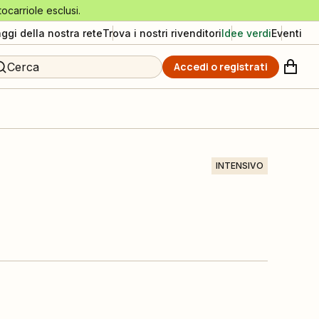
tocarriole esclusi.
aggi della nostra rete
Trova i nostri rivenditori
Idee verdi
Eventi
Cerca
Accedi o registrati
INTENSIVO