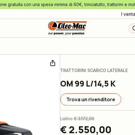
one gratuita con una spesa minima di 60€, trinciatutto, trattorini e mo
I vant
TRATTORINI SCARICO LATERALE
OM 99 L/14,5 K
Trova un rivenditore
Listino
€ 3.172,00
€ 2.550,00