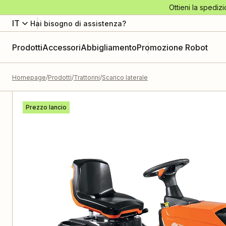
Ottieni la spedizi
IT
Hai bisogno di assistenza?
Prodotti
Accessori
Abbigliamento
Promozione Robot
Homepage
Prodotti
Trattorini
Scarico laterale
Prezzo lancio