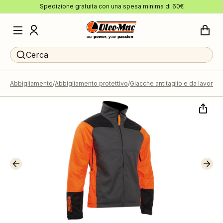
Spedizione gratuita con una spesa minima di 60€
Cerca
Abbigliamento
Abbigliamento protettivo
Giacche antitaglio e da lavoro
G