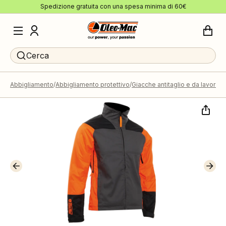
Spedizione gratuita con una spesa minima di 60€
Cerca
Abbigliamento
Abbigliamento protettivo
Giacche antitaglio e da lavoro
G