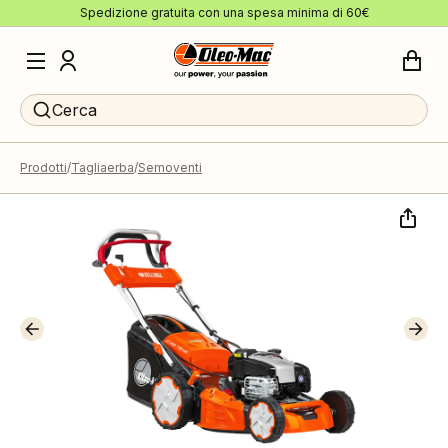
Spedizione gratuita con una spesa minima di 60€
Cerca
Prodotti
Tagliaerba
Semoventi