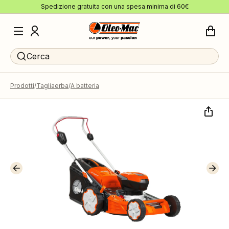
Spedizione gratuita con una spesa minima di 60€
Cerca
Prodotti
Tagliaerba
A batteria