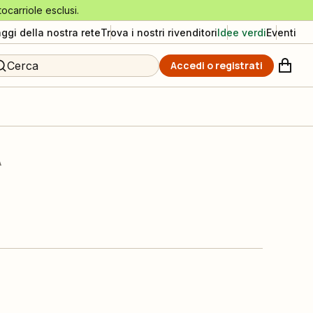
tocarriole esclusi.
aggi della nostra rete
Trova i nostri rivenditori
Idee verdi
Eventi
Cerca
Accedi o registrati
A