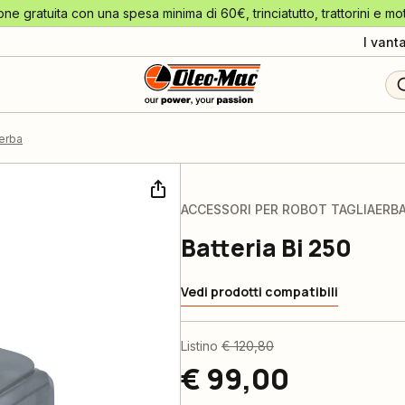
one gratuita con una spesa minima di 60€, trinciatutto, trattorini e mo
I vant
aerba
ACCESSORI PER ROBOT TAGLIAERB
Batteria Bi 250
Vedi prodotti compatibili
Listino
€ 120,80
€ 99,00