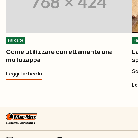
Fai da te
Fa
Come utilizzare correttamente una
L
motozappa
s
So
Leggi l'articolo
Le