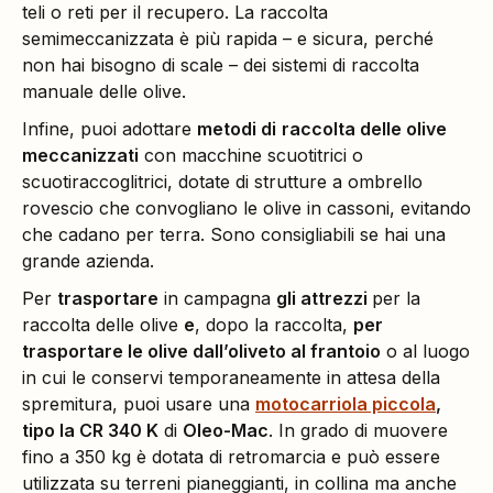
teli o reti per il recupero. La raccolta
semimeccanizzata è più rapida – e sicura, perché
non hai bisogno di scale – dei sistemi di raccolta
manuale delle olive.
Infine, puoi adottare
metodi di
raccolta delle olive
meccanizzati
con macchine scuotitrici o
scuotiraccoglitrici, dotate di strutture a ombrello
rovescio che convogliano le olive in cassoni, evitando
che cadano per terra. Sono consigliabili se hai una
grande azienda.
Per
trasportare
in campagna
gli attrezzi
per la
raccolta delle olive
e
, dopo la raccolta,
per
trasportare le olive dall’oliveto al frantoio
o al luogo
in cui le conservi temporaneamente in attesa della
spremitura, puoi usare una
motocarriola piccola
,
tipo la CR 340 K
di
Oleo-Mac
. In grado di muovere
fino a 350 kg è dotata di retromarcia e può essere
utilizzata su terreni pianeggianti, in collina ma anche