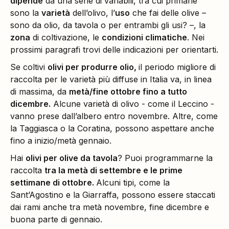
dipende
da una serie di variabili, tra cui primarie
sono la
varietà
dell’olivo, l’
uso
che fai delle olive –
sono da olio, da tavola o per entrambi gli usi? –, la
zona
di coltivazione, le
condizioni climatiche
. Nei
prossimi paragrafi trovi delle indicazioni per orientarti.
Se coltivi
olivi per produrre olio,
il periodo migliore di
raccolta per le varietà più diffuse in Italia va, in linea
di massima, da
metà/fine ottobre fino a tutto
dicembre.
Alcune varietà di olivo - come il Leccino -
vanno prese dall’albero entro novembre. Altre, come
la Taggiasca o la Coratina, possono aspettare anche
fino a inizio/metà gennaio.
Hai
olivi per olive da tavola
? Puoi programmarne la
raccolta
tra la metà di settembre e le prime
settimane di ottobre.
Alcuni tipi, come la
Sant’Agostino e la Giarraffa, possono essere staccati
dai rami anche tra metà novembre, fine dicembre e
buona parte di gennaio.