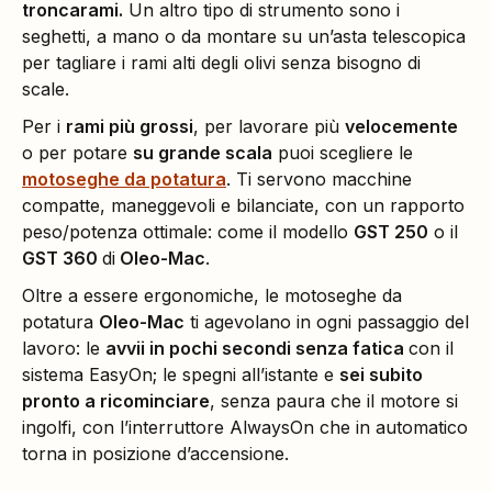
troncarami.
Un altro tipo di strumento sono i
seghetti, a mano o da montare su un’asta telescopica
per tagliare i rami alti degli olivi senza bisogno di
scale.
Per i
rami più grossi
, per lavorare più
velocemente
o per potare
su grande scala
puoi scegliere le
motoseghe da potatura
. Ti servono macchine
compatte, maneggevoli e bilanciate, con un rapporto
peso/potenza ottimale: come il modello
GST 250
o il
GST 360
di
Oleo-Mac
.
Oltre a essere ergonomiche, le motoseghe da
potatura
Oleo-Mac
ti agevolano in ogni passaggio del
lavoro: le
avvii in pochi secondi senza fatica
con il
sistema EasyOn; le spegni all’istante e
sei subito
pronto a ricominciare
, senza paura che il motore si
ingolfi, con l’interruttore AlwaysOn che in automatico
torna in posizione d’accensione.