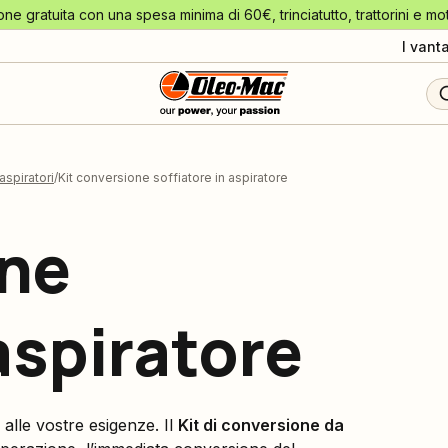
one gratuita con una spesa minima di 60€, trinciatutto, trattorini e mo
I vant
aspiratori
Kit conversione soffiatore in aspiratore
one
 aspiratore
 alle vostre esigenze. Il
Kit di conversione da