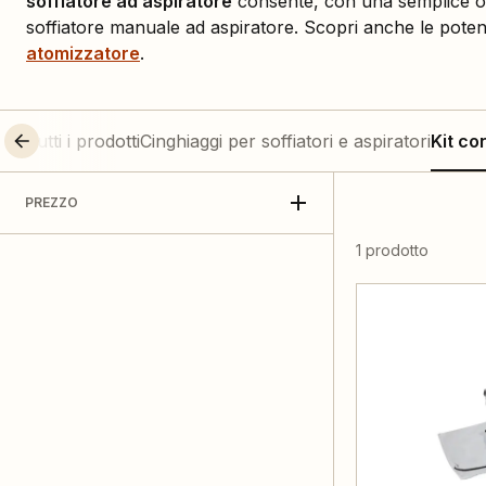
soffiatore ad aspiratore
consente, con una semplice op
soffiatore manuale ad aspiratore. Scopri anche le potenz
atomizzatore
.
Tutti i prodotti
Cinghiaggi per soffiatori e aspiratori
Kit co
PREZZO
1 prodotto