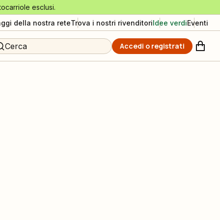
tocarriole esclusi.
aggi della nostra rete
Trova i nostri rivenditori
Idee verdi
Eventi
Cerca
Accedi o registrati