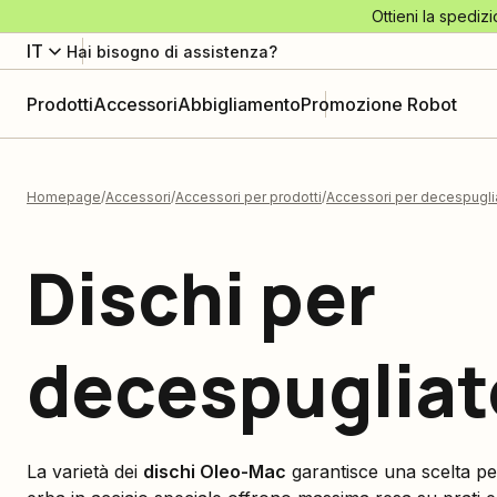
Ottieni la spedizi
IT
Hai bisogno di assistenza?
Prodotti
Accessori
Abbigliamento
Promozione Robot
Homepage
Accessori
Accessori per prodotti
Accessori per decespuglia
Dischi per
decespugliat
La varietà dei
dischi Oleo-Mac
garantisce una scelta pe