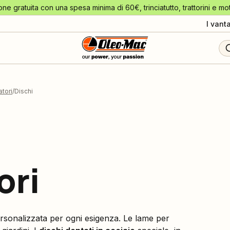
one gratuita con una spesa minima di 60€, trinciatutto, trattorini e mo
I vant
tori
Dischi
ori
rsonalizzata per ogni esigenza. Le lame per