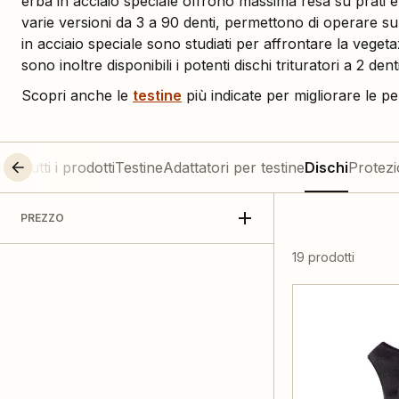
erba in acciaio speciale offrono massima resa su prati e 
varie versioni da 3 a 90 denti, permettono di operare su o
in acciaio speciale sono studiati per affrontare la vegetaz
sono inoltre disponibili i potenti dischi trituratori a 2 dent
Scopri anche le
testine
più indicate per migliorare le p
Tutti i prodotti
Testine
Adattatori per testine
Dischi
Protezi
PREZZO
19 prodotti