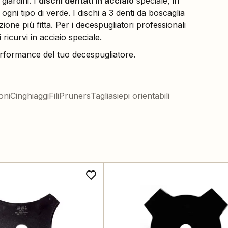
giardini. I
dischi dentati in acciaio
speciale, in
gni tipo di verde. I dischi a 3 denti da boscaglia
ione più fitta. Per i decespugliatori professionali
i ricurvi in acciaio speciale.
erformance del tuo decespugliatore.
oni
Cinghiaggi
Fili
Pruners
Tagliasiepi orientabili