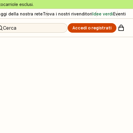
tocarriole esclusi.
aggi della nostra rete
Trova i nostri rivenditori
Idee verdi
Eventi
Cerca
Accedi o registrati