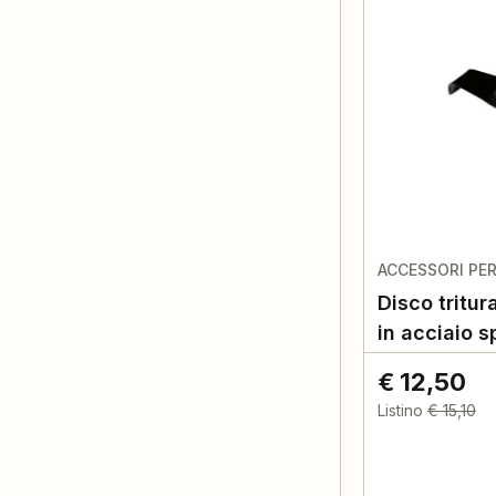
ACCESSORI PE
Disco tritur
in acciaio 
€ 12,50
Listino
€ 15,10