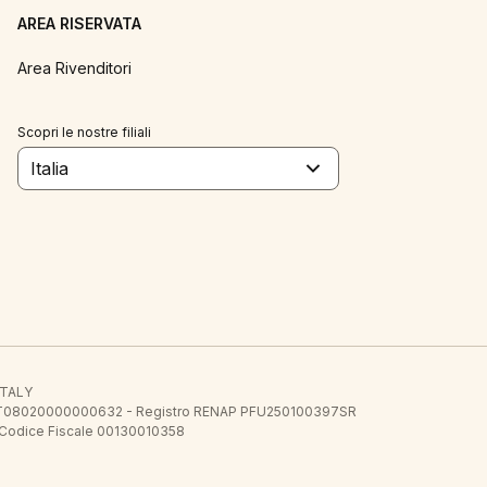
AREA RISERVATA
Area Rivenditori
Scopri le nostre filiali
Italia
 ITALY
E.E. IT08020000000632 - Registro RENAP PFU250100397SR
 Codice Fiscale 00130010358