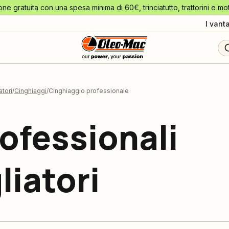
one gratuita con una spesa minima di 60€, trinciatutto, trattorini e mo
I vant
tori
Cinghiaggi
Cinghiaggio professionale
ofessionali
iatori