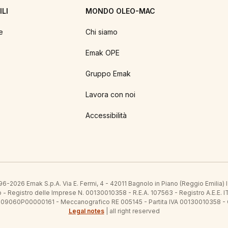
LI
MONDO OLEO-MAC
e
Chi siamo
Emak OPE
Gruppo Emak
Lavora con noi
Accessibilità
6-2026 Emak S.p.A. Via E. Fermi, 4 - 42011 Bagnolo in Piano (Reggio Emilia)
ato - Registro delle Imprese N. 00130010358 - R.E.A. 107563 - Registro A.
 IT09060P00000161 - Meccanografico RE 005145 - Partita IVA 00130010358 -
Legal notes
| all right reserved