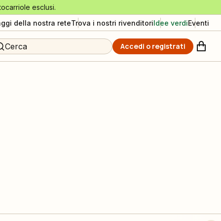
tocarriole esclusi.
aggi della nostra rete
Trova i nostri rivenditori
Idee verdi
Eventi
Cerca
Accedi o registrati