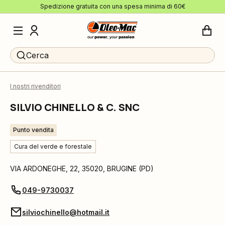
Spedizione gratuita con una spesa minima di 60€
Cerca
I nostri rivenditori
SILVIO CHINELLO & C. SNC
Punto vendita
Cura del verde e forestale
VIA ARDONEGHE, 22
,
35020
,
BRUGINE
(
PD
)
049-9730037
silviochinello@hotmail.it