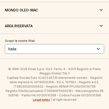
MONDO OLEO-MAC
AREA RISERVATA
Scopri le nostre filiali
Italia
© 1996-2026 Emak S.p.A. Via E. Fermi, 4 - 42011 Bagnolo in Piano
(Reggio Emilia) ITALY
Capitale Sociale Euro 42.623.057,10 Interamente versato - Registro
delle Imprese N. 00130010358 - R.E.A. 107563 - Registro A.E.E.
IT08020000000632 - Registro RENAP PFU250100397SR
Registro Pile/Accumulatori IT09060P00000161 - Meccanografico RE
005145 - Partita IVA 00130010358 - Codice Fiscale 00130010358
Legal notes
| all right reserved