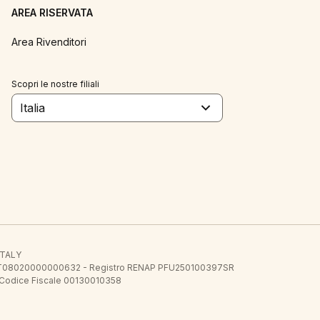
AREA RISERVATA
Area Rivenditori
Scopri le nostre filiali
Italia
 ITALY
E.E. IT08020000000632 - Registro RENAP PFU250100397SR
 Codice Fiscale 00130010358