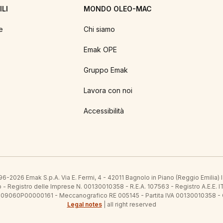
LI
MONDO OLEO-MAC
e
Chi siamo
Emak OPE
Gruppo Emak
Lavora con noi
Accessibilità
6-2026 Emak S.p.A. Via E. Fermi, 4 - 42011 Bagnolo in Piano (Reggio Emilia)
ato - Registro delle Imprese N. 00130010358 - R.E.A. 107563 - Registro A.
 IT09060P00000161 - Meccanografico RE 005145 - Partita IVA 00130010358 -
Legal notes
| all right reserved