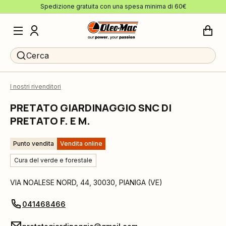
Spedizione gratuita con una spesa minima di 60€
Cerca
I nostri rivenditori
PRETATO GIARDINAGGIO SNC DI
PRETATO F. E M.
Punto vendita
Vendita online
Cura del verde e forestale
VIA NOALESE NORD, 44
,
30030
,
PIANIGA
(
VE
)
041468466