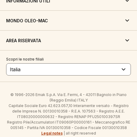
INFORMAZIONI UTILI
MONDO OLEO-MAC
AREA RISERVATA
Scopri le nostre filiali
Italia
© 1996-2026 Emak S.p.A. Via E. Fermi, 4 - 42011 Bagnolo in Piano
(Reggio Emilia) ITALY
Capitale Sociale Euro 42.623.057,10 Interamente versato - Registro
delle Imprese N. 00130010358 - R.E.A. 107563 - Registro A.E.E.
IT08020000000632 - Registro RENAP PFU250100397SR
Registro Pile/Accumulatori IT09060P00000161 - Meccanografico RE
005145 - Partita IVA 00130010358 - Codice Fiscale 00130010358
Legal notes
| all right reserved