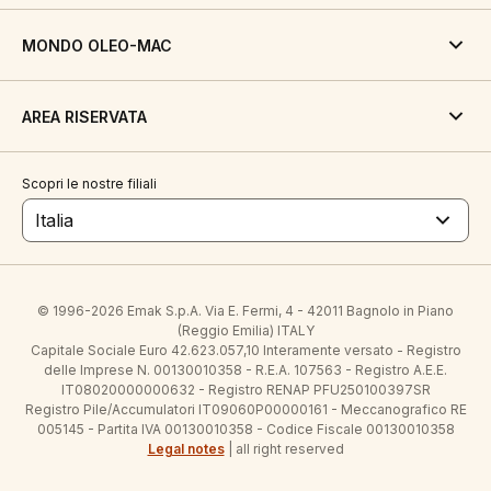
MONDO OLEO-MAC
AREA RISERVATA
Scopri le nostre filiali
Italia
© 1996-2026 Emak S.p.A. Via E. Fermi, 4 - 42011 Bagnolo in Piano
(Reggio Emilia) ITALY
Capitale Sociale Euro 42.623.057,10 Interamente versato - Registro
delle Imprese N. 00130010358 - R.E.A. 107563 - Registro A.E.E.
IT08020000000632 - Registro RENAP PFU250100397SR
Registro Pile/Accumulatori IT09060P00000161 - Meccanografico RE
005145 - Partita IVA 00130010358 - Codice Fiscale 00130010358
Legal notes
| all right reserved