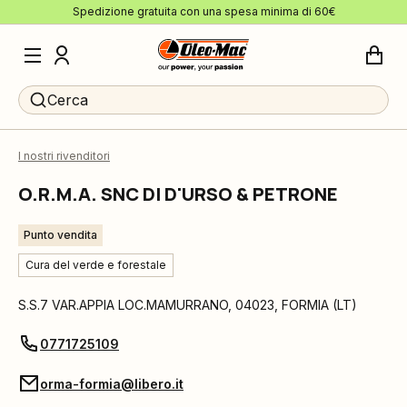
Spedizione gratuita con una spesa minima di 60€
Cerca
I nostri rivenditori
O.R.M.A. SNC DI D'URSO & PETRONE
Punto vendita
Cura del verde e forestale
S.S.7 VAR.APPIA LOC.MAMURRANO
,
04023
,
FORMIA
(
LT
)
0771725109
orma-formia@libero.it