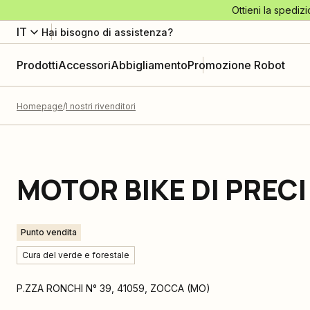
Ottieni la spedizi
IT
Hai bisogno di assistenza?
Prodotti
Accessori
Abbigliamento
Promozione Robot
Homepage
I nostri rivenditori
MOTOR BIKE DI PRECI
Punto vendita
Cura del verde e forestale
P.ZZA RONCHI N° 39
,
41059
,
ZOCCA
(
MO
)