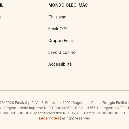
LI
MONDO OLEO-MAC
e
Chi siamo
Emak OPE
Gruppo Emak
Lavora con noi
Accessibilità
6-2026 Emak S.p.A. Via E. Fermi, 4 - 42011 Bagnolo in Piano (Reggio Emilia)
ato - Registro delle Imprese N. 00130010358 - R.E.A. 107563 - Registro A.
 IT09060P00000161 - Meccanografico RE 005145 - Partita IVA 00130010358 -
Legal notes
| all right reserved