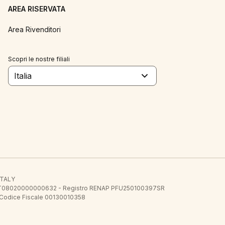
AREA RISERVATA
Area Rivenditori
Scopri le nostre filiali
Italia
 ITALY
E.E. IT08020000000632 - Registro RENAP PFU250100397SR
 Codice Fiscale 00130010358