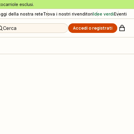
tocarriole esclusi.
aggi della nostra rete
Trova i nostri rivenditori
Idee verdi
Eventi
Cerca
Accedi o registrati