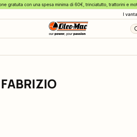
one gratuita con una spesa minima di 60€, trinciatutto, trattorini e mo
I vant
 FABRIZIO