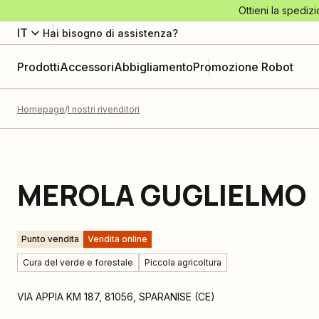
Ottieni la spedizi
IT
Hai bisogno di assistenza?
Prodotti
Accessori
Abbigliamento
Promozione Robot
Homepage
I nostri rivenditori
MEROLA GUGLIELMO
Punto vendita
Vendita online
Cura del verde e forestale
Piccola agricoltura
VIA APPIA KM 187
,
81056
,
SPARANISE
(
CE
)