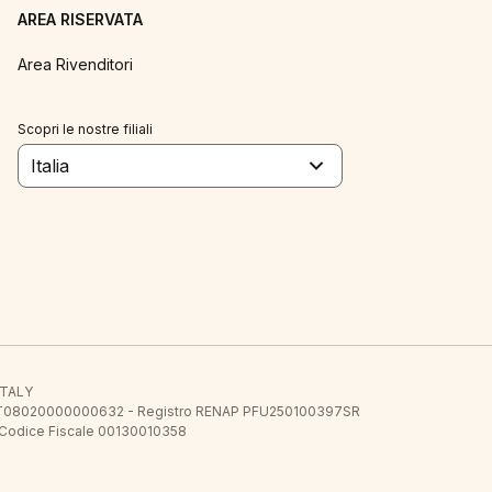
AREA RISERVATA
Area Rivenditori
Scopri le nostre filiali
Italia
 ITALY
E.E. IT08020000000632 - Registro RENAP PFU250100397SR
 Codice Fiscale 00130010358