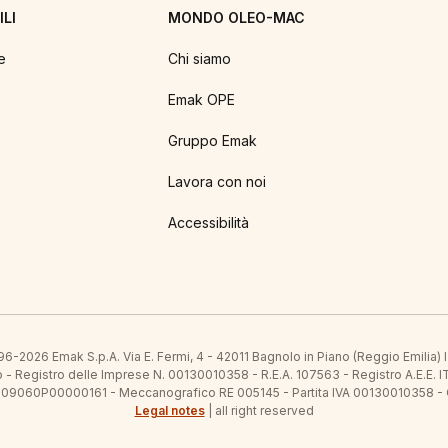
LI
MONDO OLEO-MAC
e
Chi siamo
Emak OPE
Gruppo Emak
Lavora con noi
Accessibilità
6-2026 Emak S.p.A. Via E. Fermi, 4 - 42011 Bagnolo in Piano (Reggio Emilia)
ato - Registro delle Imprese N. 00130010358 - R.E.A. 107563 - Registro A.
 IT09060P00000161 - Meccanografico RE 005145 - Partita IVA 00130010358 -
Legal notes
| all right reserved