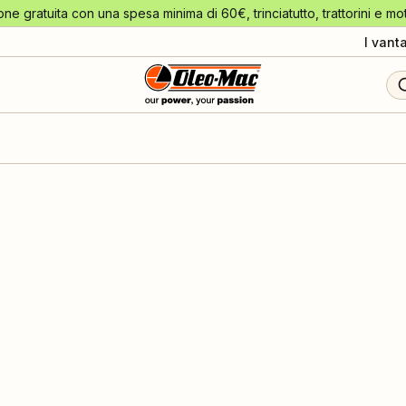
one gratuita con una spesa minima di 60€, trinciatutto, trattorini e mo
I vant