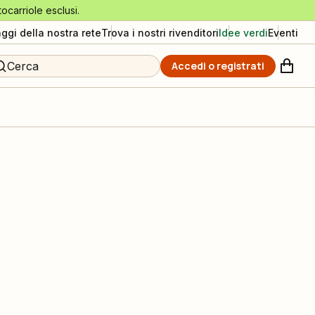
tocarriole esclusi.
aggi della nostra rete
Trova i nostri rivenditori
Idee verdi
Eventi
Cerca
Accedi o registrati