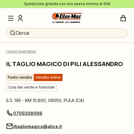
Spedizione gratuita con una spesa minima di 60€
Cerca
I nostri rivenditori
IL TAGLIO MAGICO DI PILI ALESSANDRO
Punto vendita
Vendita online
Cura del verde e forestale
S.S. 195 - KM 31,800
,
09050
,
PULA
(
CA
)
0709208096
iltagliomagico@alice.it