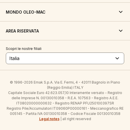
MONDO OLEO-MAC
AREA RISERVATA
Scopri le nostre filiali
Italia
© 1996-2026 Emak S.p.A. Via E. Fermi, 4 - 42011 Bagnolo in Piano
(Reggio Emilia) ITALY
Capitale Sociale Euro 42.623.057,10 Interamente versato - Registro
delle Imprese N. 00130010358 - R.E.A. 107563 - Registro A.E.E.
IT08020000000632 - Registro RENAP PFU250100397SR
Registro Pile/Accumulatori IT09060P00000161 - Meccanografico RE
005145 - Partita IVA 00130010358 - Codice Fiscale 00130010358
Legal notes
| all right reserved