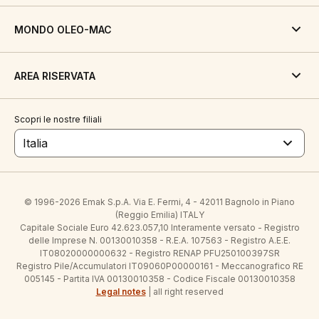
MONDO OLEO-MAC
AREA RISERVATA
Scopri le nostre filiali
Italia
© 1996-2026 Emak S.p.A. Via E. Fermi, 4 - 42011 Bagnolo in Piano
(Reggio Emilia) ITALY
Capitale Sociale Euro 42.623.057,10 Interamente versato - Registro
delle Imprese N. 00130010358 - R.E.A. 107563 - Registro A.E.E.
IT08020000000632 - Registro RENAP PFU250100397SR
Registro Pile/Accumulatori IT09060P00000161 - Meccanografico RE
005145 - Partita IVA 00130010358 - Codice Fiscale 00130010358
Legal notes
| all right reserved