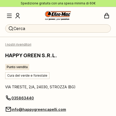
Spedizione gratuita con una spesa minima di 60€
Cerca
I nostri rivenditori
HAPPY GREEN S.R.L.
Punto vendita
Cura del verde e forestale
VIA TRIESTE, 2/A
,
24030
,
STROZZA
(
BG
)
035863440
info@happygreencapelli.com