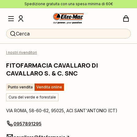
Spedizione gratuita con una spesa minima di 60€
Cerca
I nostri rivenditori
FITOFARMACIA CAVALLARO DI
CAVALLARO S. & C. SNC
Punto vendita
Vendita online
Cura del verde e forestale
VIA ROMA, 58-60-62
,
95025
,
ACI SANT'ANTONIO
(
CT
)
0957891295