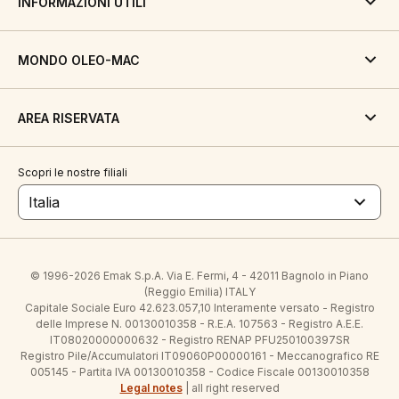
INFORMAZIONI UTILI
MONDO OLEO-MAC
AREA RISERVATA
Scopri le nostre filiali
Italia
© 1996-2026 Emak S.p.A. Via E. Fermi, 4 - 42011 Bagnolo in Piano
(Reggio Emilia) ITALY
Capitale Sociale Euro 42.623.057,10 Interamente versato - Registro
delle Imprese N. 00130010358 - R.E.A. 107563 - Registro A.E.E.
IT08020000000632 - Registro RENAP PFU250100397SR
Registro Pile/Accumulatori IT09060P00000161 - Meccanografico RE
005145 - Partita IVA 00130010358 - Codice Fiscale 00130010358
Legal notes
| all right reserved