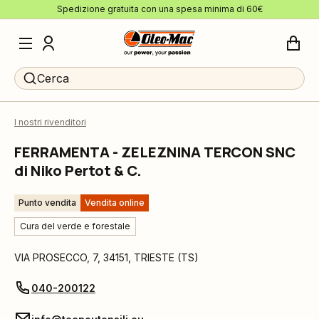
Spedizione gratuita con una spesa minima di 60€
Cerca
I nostri rivenditori
FERRAMENTA - ZELEZNINA TERCON SNC
di Niko Pertot & C.
Punto vendita
Vendita online
Cura del verde e forestale
VIA PROSECCO, 7
,
34151
,
TRIESTE
(
TS
)
040-200122