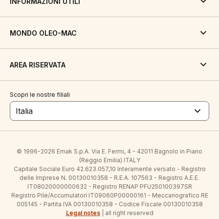
INFORMAZIONI UTILI
MONDO OLEO-MAC
AREA RISERVATA
Scopri le nostre filiali
Italia
© 1996-2026 Emak S.p.A. Via E. Fermi, 4 - 42011 Bagnolo in Piano
(Reggio Emilia) ITALY
Capitale Sociale Euro 42.623.057,10 Interamente versato - Registro
delle Imprese N. 00130010358 - R.E.A. 107563 - Registro A.E.E.
IT08020000000632 - Registro RENAP PFU250100397SR
Registro Pile/Accumulatori IT09060P00000161 - Meccanografico RE
005145 - Partita IVA 00130010358 - Codice Fiscale 00130010358
Legal notes
| all right reserved