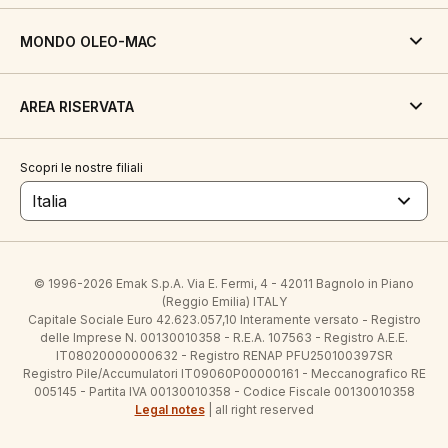
MONDO OLEO-MAC
AREA RISERVATA
Scopri le nostre filiali
Italia
© 1996-2026 Emak S.p.A. Via E. Fermi, 4 - 42011 Bagnolo in Piano
(Reggio Emilia) ITALY
Capitale Sociale Euro 42.623.057,10 Interamente versato - Registro
delle Imprese N. 00130010358 - R.E.A. 107563 - Registro A.E.E.
IT08020000000632 - Registro RENAP PFU250100397SR
Registro Pile/Accumulatori IT09060P00000161 - Meccanografico RE
005145 - Partita IVA 00130010358 - Codice Fiscale 00130010358
Legal notes
| all right reserved