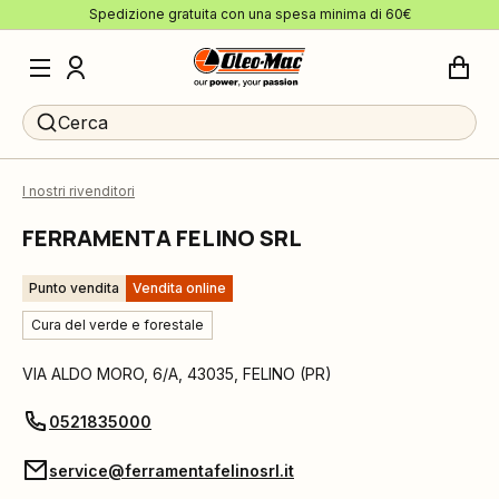
Spedizione gratuita con una spesa minima di 60€
Cerca
I nostri rivenditori
FERRAMENTA FELINO SRL
Punto vendita
Vendita online
Cura del verde e forestale
VIA ALDO MORO, 6/A
,
43035
,
FELINO
(
PR
)
0521835000
service@ferramentafelinosrl.it