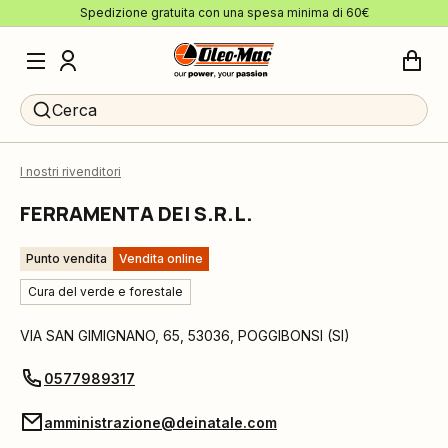
Spedizione gratuita con una spesa minima di 60€
Cerca
I nostri rivenditori
FERRAMENTA DEI S.R.L.
Punto vendita
Vendita online
Cura del verde e forestale
VIA SAN GIMIGNANO, 65
,
53036
,
POGGIBONSI
(
SI
)
0577989317
amministrazione@deinatale.com