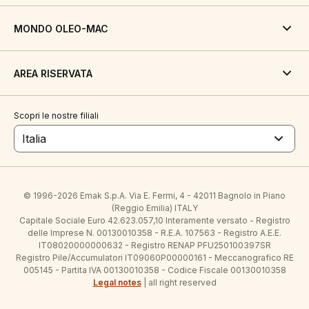
MONDO OLEO-MAC
AREA RISERVATA
Scopri le nostre filiali
Italia
© 1996-2026 Emak S.p.A. Via E. Fermi, 4 - 42011 Bagnolo in Piano
(Reggio Emilia) ITALY
Capitale Sociale Euro 42.623.057,10 Interamente versato - Registro
delle Imprese N. 00130010358 - R.E.A. 107563 - Registro A.E.E.
IT08020000000632 - Registro RENAP PFU250100397SR
Registro Pile/Accumulatori IT09060P00000161 - Meccanografico RE
005145 - Partita IVA 00130010358 - Codice Fiscale 00130010358
Legal notes
| all right reserved