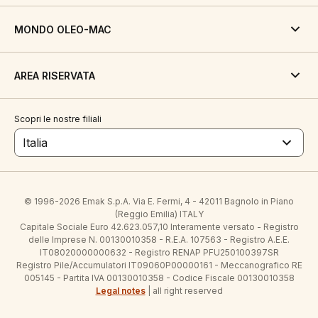
MONDO OLEO-MAC
AREA RISERVATA
Scopri le nostre filiali
Italia
© 1996-2026 Emak S.p.A. Via E. Fermi, 4 - 42011 Bagnolo in Piano
(Reggio Emilia) ITALY
Capitale Sociale Euro 42.623.057,10 Interamente versato - Registro
delle Imprese N. 00130010358 - R.E.A. 107563 - Registro A.E.E.
IT08020000000632 - Registro RENAP PFU250100397SR
Registro Pile/Accumulatori IT09060P00000161 - Meccanografico RE
005145 - Partita IVA 00130010358 - Codice Fiscale 00130010358
Legal notes
| all right reserved