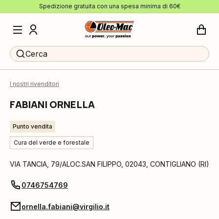
Spedizione gratuita con una spesa minima di 60€
Cerca
I nostri rivenditori
FABIANI ORNELLA
Punto vendita
Cura del verde e forestale
VIA TANCIA, 79/ALOC.SAN FILIPPO
,
02043
,
CONTIGLIANO
(
RI
)
0746754769
ornella.fabiani@virgilio.it