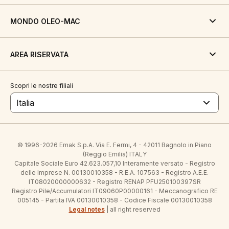
MONDO OLEO-MAC
AREA RISERVATA
Scopri le nostre filiali
Italia
© 1996-2026 Emak S.p.A. Via E. Fermi, 4 - 42011 Bagnolo in Piano
(Reggio Emilia) ITALY
Capitale Sociale Euro 42.623.057,10 Interamente versato - Registro
delle Imprese N. 00130010358 - R.E.A. 107563 - Registro A.E.E.
IT08020000000632 - Registro RENAP PFU250100397SR
Registro Pile/Accumulatori IT09060P00000161 - Meccanografico RE
005145 - Partita IVA 00130010358 - Codice Fiscale 00130010358
Legal notes
| all right reserved