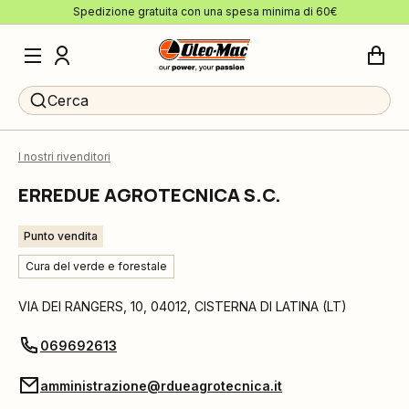
Spedizione gratuita con una spesa minima di 60€
Cerca
I nostri rivenditori
ERREDUE AGROTECNICA S.C.
Punto vendita
Cura del verde e forestale
VIA DEI RANGERS, 10
,
04012
,
CISTERNA DI LATINA
(
LT
)
069692613
amministrazione@rdueagrotecnica.it