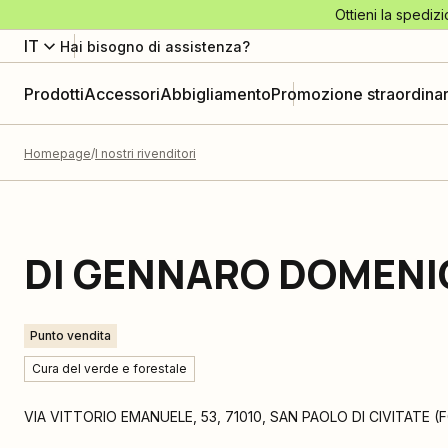
Ottieni la spedizi
IT
Hai bisogno di assistenza?
Prodotti
Accessori
Abbigliamento
Promozione straordinar
Homepage
I nostri rivenditori
DI GENNARO DOMEN
Punto vendita
Cura del verde e forestale
VIA VITTORIO EMANUELE, 53
,
71010
,
SAN PAOLO DI CIVITATE
(
F