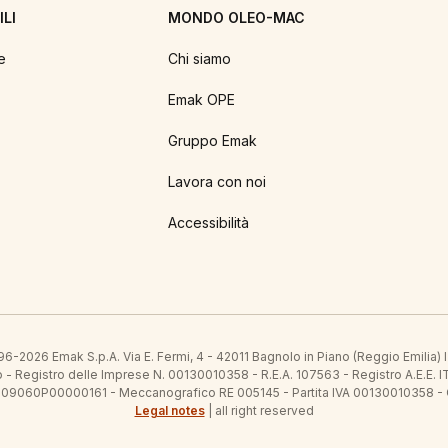
LI
MONDO OLEO-MAC
e
Chi siamo
Emak OPE
Gruppo Emak
Lavora con noi
Accessibilità
6-2026 Emak S.p.A. Via E. Fermi, 4 - 42011 Bagnolo in Piano (Reggio Emilia)
ato - Registro delle Imprese N. 00130010358 - R.E.A. 107563 - Registro A.
 IT09060P00000161 - Meccanografico RE 005145 - Partita IVA 00130010358 -
Legal notes
| all right reserved