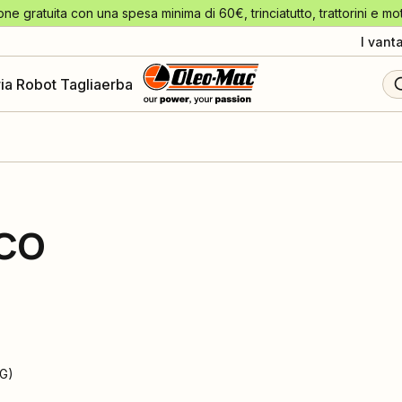
one gratuita con una spesa minima di 60€, trinciatutto, trattorini e mo
I vant
ia Robot Tagliaerba
ICO
G
)