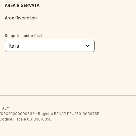
AREA RISERVATA
Area Rivenditori
Scopri le nostre filiali
Italia
 ITALY
E.E. IT08020000000632 - Registro RENAP PFU250100397SR
 Codice Fiscale 00130010358