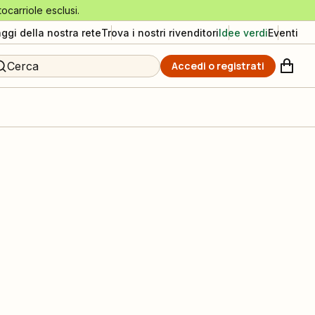
tocarriole esclusi.
aggi della nostra rete
Trova i nostri rivenditori
Idee verdi
Eventi
Cerca
Accedi o registrati