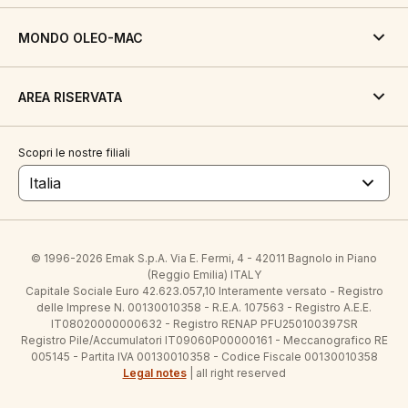
MONDO OLEO-MAC
AREA RISERVATA
Scopri le nostre filiali
Italia
© 1996-2026 Emak S.p.A. Via E. Fermi, 4 - 42011 Bagnolo in Piano
(Reggio Emilia) ITALY
Capitale Sociale Euro 42.623.057,10 Interamente versato - Registro
delle Imprese N. 00130010358 - R.E.A. 107563 - Registro A.E.E.
IT08020000000632 - Registro RENAP PFU250100397SR
Registro Pile/Accumulatori IT09060P00000161 - Meccanografico RE
005145 - Partita IVA 00130010358 - Codice Fiscale 00130010358
Legal notes
| all right reserved