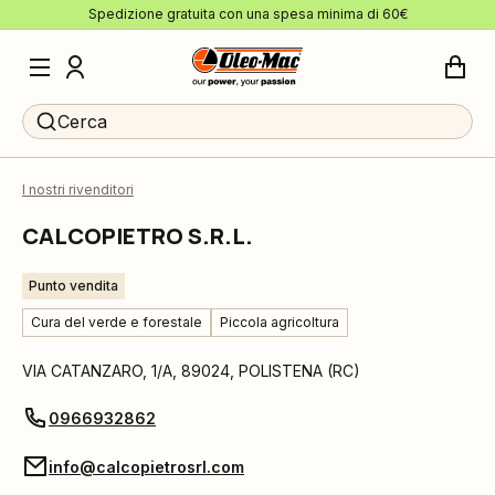
Spedizione gratuita con una spesa minima di 60€
Cerca
I nostri rivenditori
CALCOPIETRO S.R.L.
Punto vendita
Cura del verde e forestale
Piccola agricoltura
VIA CATANZARO, 1/A
,
89024
,
POLISTENA
(
RC
)
0966932862
info@calcopietrosrl.com